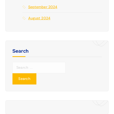
September 2024
August 2024
Search
S
e
a
r
c
h
f
o
r