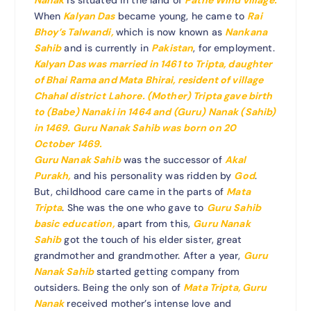
Nanak
is situated in the land of
Pathe Wind village.
When
Kalyan Das
became young, he came to
Rai
Bhoy’s Talwandi,
which is now known as
Nankana
Sahib
and is currently in
Pakistan
, for employment.
Kalyan Das was married in 1461 to Tripta, daughter
of Bhai Rama and Mata Bhirai, resident of village
Chahal district Lahore.
(Mother) Tripta gave birth
to (Babe) Nanaki in 1464 and (Guru) Nanak (Sahib)
in 1469. Guru Nanak Sahib was born on 20
October 1469.
Guru Nanak Sahib
was the successor of
Akal
Purakh,
and his personality was ridden by
God
.
But, childhood care came in the parts of
Mata
Tripta
. She was the one who gave to
Guru Sahib
basic education,
apart from this,
Guru Nanak
Sahib
got the touch of his elder sister, great
grandmother and grandmother. After a year,
Guru
Nanak Sahib
started getting company from
outsiders. Being the only son of
Mata Tripta, Guru
Nanak
received mother’s intense love and