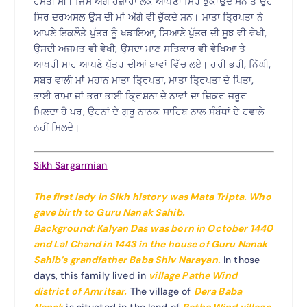
ਹਸਤੀ ਸੀ। ਜਿਸ ਅੱਗੇ ਹਜ਼ਾਰਾਂ ਲੋਕ ਆਪਣਾ ਸਿਰ ਝੁਕਾਉਂਦੇ ਸਨ ਤੇ ਉਹ
ਸਿਰ ਦਰਅਸਲ ਉਸ ਦੀ ਮਾਂ ਅੱਗੇ ਵੀ ਚੁੱਕਦੇ ਸਨ। ਮਾਤਾ ਤ੍ਰਿਪਤਾ ਨੇ
ਆਪਣੇ ਇਕਲੌਤੇ ਪੁੱਤਰ ਨੂੰ ਖਡਾਇਆ, ਸਿਆਣੇ ਪੁੱਤਰ ਦੀ ਸੂਝ ਵੀ ਵੇਖੀ,
ਉਸਦੀ ਅਜਮਤ ਵੀ ਵੇਖੀ, ਉਸਦਾ ਮਾਣ ਸਤਿਕਾਰ ਵੀ ਵੇਖਿਆ ਤੇ
ਆਖਰੀ ਸਾਹ ਆਪਣੇ ਪੁੱਤਰ ਦੀਆਂ ਬਾਵਾਂ ਵਿੱਚ ਲਏ। ਹਰੀ ਭਰੀ, ਨਿੱਘੀ,
ਸਬਰ ਵਾਲੀ ਮਾਂ ਮਹਾਨ ਮਾਤਾ ਤ੍ਰਿਪਤਾ, ਮਾਤਾ ਤ੍ਰਿਪਤਾ ਦੇ ਪਿਤਾ,
ਭਾਈ ਰਾਮਾ ਜਾਂ ਭਰਾ ਭਾਈ ਕ੍ਰਿਸ਼ਨਾ ਦੇ ਨਾਵਾਂ ਦਾ ਜ਼ਿਕਰ ਜਰੂਰ
ਮਿਲਦਾ ਹੈ ਪਰ, ਉਹਨਾਂ ਦੇ ਗੁਰੂ ਨਾਨਕ ਸਾਹਿਬ ਨਾਲ ਸੰਬੰਧਾਂ ਦੇ ਹਵਾਲੇ
ਨਹੀਂ ਮਿਲਦੇ।
Sikh Sargarmian
The first lady in Sikh history was
Mata Tripta
. Who
gave birth to Guru Nanak Sahib.
Background:
Kalyan Das was born in October 1440
and Lal Chand in 1443 in the house of Guru Nanak
Sahib’s grandfather Baba Shiv Narayan.
In those
days, this family lived in
village Pathe Wind
district of Amritsar.
The village of
Dera Baba