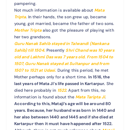
pampering.
Not much information is available about
Mata
Tripta
. In their hands, the son grew up, became
young, got married, became the father of two sons.
Mother Tripta
also got the pleasure of playing with
her two grandsons.
Guru Nanak Sahib stayed in Talwandi (Nankana
Sahib) till 1504.
Presently
Shri Chand was 10 years
old and Lakhmi Das was 7 years old. From 1504 to
1507, Guru Nanak stayed at Sultanpur and from
1507 to 1521 at Udasi.
During this period, he met
Mother perhaps only for a short time.
In 1516, the
last years of Mata Ji’s life passed in Kartarpur.
She
died here probably in
1522
. Apart from this, no
information is found about the
Mata Taripta Ji
.
According to this, Mataji’s age will be around 80
years. Because, her husband was born in 1440 and
her also between 1440 and 1445 and if she died at
Kartarpur then it must have happened after 1522.