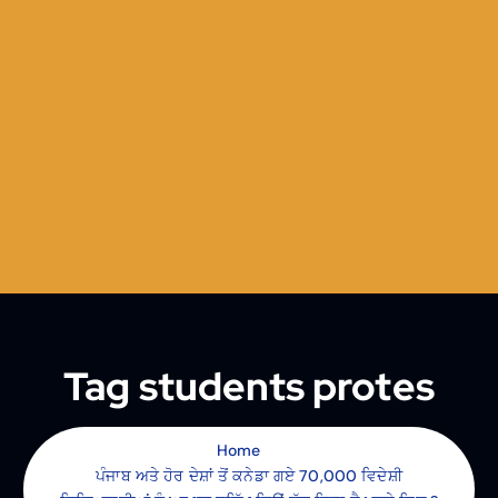
Tag students protes
Home
ਪੰਜਾਬ ਅਤੇ ਹੋਰ ਦੇਸ਼ਾਂ ਤੋਂ ਕਨੇਡਾ ਗਏ 70,000 ਵਿਦੇਸ਼ੀ